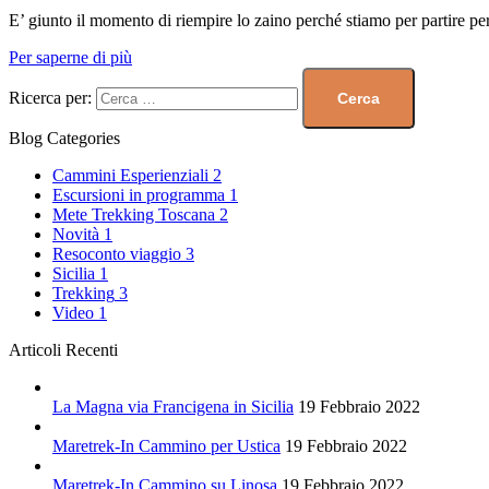
E’ giunto il momento di riempire lo zaino perché stiamo per partire 
Per saperne di più
Ricerca per:
Blog Categories
Cammini Esperienziali
2
Escursioni in programma
1
Mete Trekking Toscana
2
Novità
1
Resoconto viaggio
3
Sicilia
1
Trekking
3
Video
1
Articoli Recenti
La Magna via Francigena in Sicilia
19 Febbraio 2022
Maretrek-In Cammino per Ustica
19 Febbraio 2022
Maretrek-In Cammino su Linosa
19 Febbraio 2022