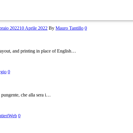
braio 2022
10 Aprile 2022
By
Mauro Tantillo
0
ayout, and printing in place of English…
rgio
0
ù pungente, che alla sera i…
entieriWeb
0