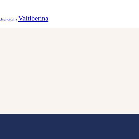
Valtiberina
ing toscana