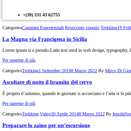
+(39) 331 43 62755
Categories
Cammini Esperienziali
Resoconto viaggio
Trekking
19 Feb
La Magna via Francigena in Sicilia
Lorem ipsum is a pseudo-Latin text used in web design, typography, l
Per saperne di più
Categories
Trekking
1 Settembre 2019
8 Marzo 2022
By
Mirco Di Gio
Ascoltare di notte il bramito del cervo
È proprio d’autunno, quando le giornate si accorciano e l’aria si fa pi
Per saperne di più
Categories
Trekking
Video
30 Aprile 2014
8 Marzo 2022
By
InsolitiS
Preparare lo zaino per un’escursione