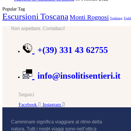
Popular Tag
Escursioni Toscana
Monti Rognosi
Trekking
Trekk
Non aspettare. Contattaci!
+(39) 331 43 62755
info@insolitisentieri.it
Seguici
Facebook
Instagram
Camminare significa viaggiare al ritmo della
natura. Tutti i nostri viaggi sono nell’ottica