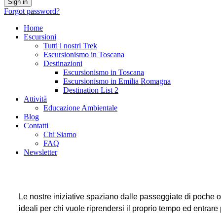
Forgot password?
Home
Escursioni
Tutti i nostri Trek
Escursionismo in Toscana
Destinazioni
Escursionismo in Toscana
Escursionismo in Emilia Romagna
Destination List 2
Attività
Educazione Ambientale
Blog
Contatti
Chi Siamo
FAQ
Newsletter
Le nostre iniziative spaziano dalle passeggiate di poche ore
ideali per chi vuole riprendersi il proprio tempo ed entrare