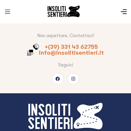
Non aspettare. Contattaci!
+(39) 331 43 62755
info@insolitisentieri.it
Seguici